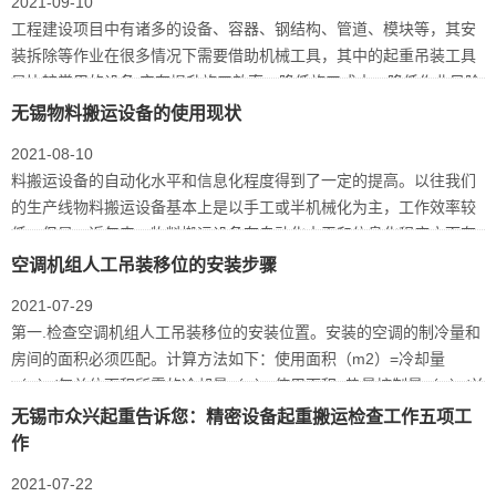
2021-09-10
工程建设项目中有诸多的设备、容器、钢结构、管道、模块等，其安
装拆除等作业在很多情况下需要借助机械工具，其中的起重吊装工具
是比较常用的设备,它在提升施工效率、降低施工成本、降低作业风险
等方面起…
无锡物料搬运设备的使用现状
2021-08-10
料搬运设备的自动化水平和信息化程度得到了一定的提高。以往我们
的生产线物料搬运设备基本上是以手工或半机械化为主，工作效率较
低。但是，近年来，物料搬运设备在自动化水平和信息化程度方面有
了明显提高…
空调机组人工吊装移位的安装步骤
2021-07-29
第一.检查空调机组人工吊装移位的安装位置。安装的空调的制冷量和
房间的面积必须匹配。计算方法如下：使用面积（m2）=冷却量
（w）/每单位面积所需的冷却量（w）;使用面积=热量控制量（w）/单
位热量控制量…
无锡市众兴起重告诉您：精密设备起重搬运检查工作五项工
作
2021-07-22