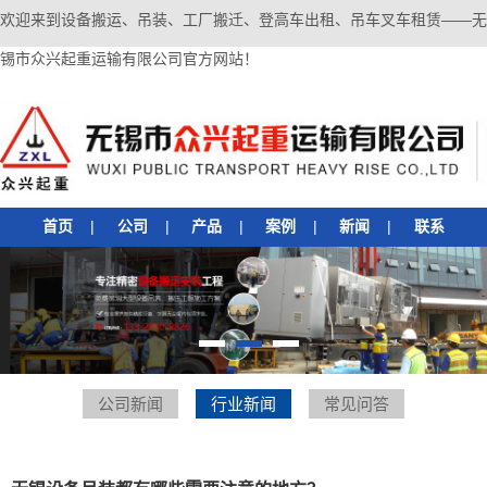
欢迎来到设备搬运、吊装、工厂搬迁、登高车出租、吊车叉车租赁——无
锡市众兴起重运输有限公司官方网站！
首页
|
公司
|
产品
|
案例
|
新闻
|
联系
1
2
3
公司新闻
行业新闻
常见问答