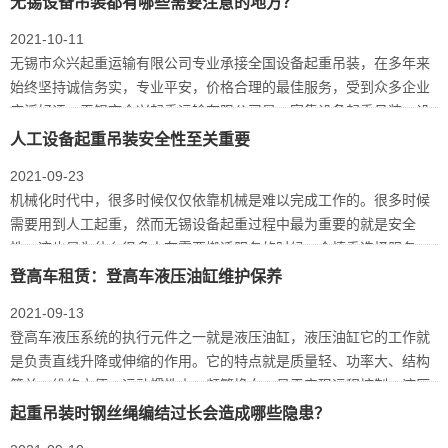
无锡设备吊装都有哪些需要注意的地方？
2021-10-11
无锡市众兴起重运输有限公司专业承接全国设备起重吊装，在多年来
始终坚持诚信务实，专业平安，价格合理的最佳服务，受到众多企业
广泛好评，无锡市众兴起重运输有限公司是一家集设备起重吊装、设
备搬运、设…
人工设备起重吊装安全性至关重要
2021-09-23
机械化时代中，很多时候仅仅依靠机械是难以完成工作的。很多时候
需要用到人工起重，然而无锡设备起重过程中最为重要的就是安全
性。这也是为什么很多人在需要搬迁服务的时候，会慎重选择服务，
非专业人员是…
登高车租赁：登高车液压油缸维护保养
2021-09-13
登高车液压系统的执行元件之一就是液压油缸，液压油缸它的工作就
是负责直线升降或伸缩的作用。它的特点就是质量轻、功率大、结构
简单、维修方便，运动惯性小，频繁换向，易于实现远程控制。液压
油缸在多种…
起重吊装时钢丝绳编结过长会造成哪些隐患？