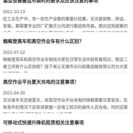
重型设备搬运吊装时的要求及应该注意的事项
2021-10-13
在工业生产中，有一些生产设备的重量比较重，无论是销售、转运、
安装，都需要专业的厂矿搬迁公司进行搬运和吊装。面对这些超重的
设备，搬运公司是如何决策的呢？选择一：调用更大装备和拆卸设备
选择后者
蜘蛛登高车和高空作业车有什么区别？
2021-07-22
蜘蛛登高车和高空作业车相信大家在日常生活中就有看到过，那这二
者之间有什么区别呢？接下来让无锡市众兴起重运输有限公司为大家
详细解答一下。
高空作业平台夏天充电的注意事项！
2021-04-30
无论是冬天还是夏天，给高空作业平台充电时候都需要注意安全，在
有条件的情况下应安排掌握一定电工知识的操作人员充电，同时还需
要注意以下4项高空作业平台充电规范：
可移动式快速升降机租赁相关注意事项