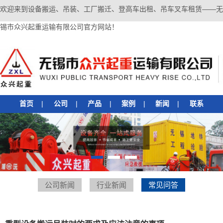
欢迎来到设备搬运、吊装、工厂搬迁、登高车出租、吊车叉车租赁——无
锡市众兴起重运输有限公司官方网站！
首页
|
公司
|
产品
|
案例
|
新闻
|
联系
1
2
3
公司新闻
行业新闻
常见问答