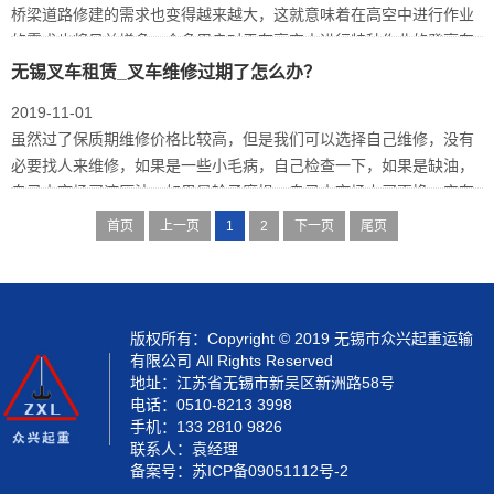
桥梁道路修建的需求也变得越来越大，这就意味着在高空中进行作业
的需求也将日益增多，众多用户对于在高空中进行特种作业的登高车
和云梯车有…
无锡叉车租赁_叉车维修过期了怎么办？
2019-11-01
虽然过了保质期维修价格比较高，但是我们可以选择自己维修，没有
必要找人来维修，如果是一些小毛病，自己检查一下，如果是缺油，
自己去市场买液压油，如果是轮子磨损，自己去市场上买更换，实在
不行，自己…
首页
上一页
1
2
下一页
尾页
版权所有：Copyright © 2019 无锡市众兴起重运输
有限公司 All Rights Reserved
地址：江苏省无锡市新吴区新洲路58号
电话：0510-8213 3998
手机：133 2810 9826
联系人：袁经理
备案号：
苏ICP备09051112号-2