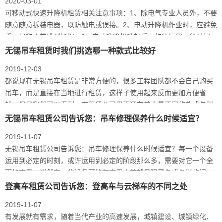
2020-03-01
可移动式快速升降机租赁相关注意事项：1、除电气专业人员外，不要
随意随意拆装电器，以防触电或误接。2、电动升降机作业时，应避免
手、足和衣裳遭到揉捏。3、电动升降机升起后，如须逗留一段时间，
或需求…
无锡吊车租赁时我们挑选哪一种款式比较好
2019-12-03
都说现在无锡吊车租赁是非常方便的，很多工程团队都不会自己购买
吊车，而是直接在当地进行租赁，这样子使用起来反而更加方便省
钱，但是我们可以看到，在租赁公司里面还有着大量不同的款式与型
号可以供我们…
无锡吊车租赁公司告诉您：吊车修理保养什么时候适宜？
2019-11-07
无锡吊车租赁公司告诉您：吊车修理保养什么时候适宜？每一个设备
运用到必定的时刻，或许运用到必定的阶段那么多，需要对它一个全
面的查看。当然有一些设备可能在查看之前就呈现了各式各样的问
题，那么无…
登高车租赁公司告诉您：登高车与云梯车的不同之处
2019-11-07
有发展就有需求，随着当代产业的高速发展，城镇建设、城镇绿化、