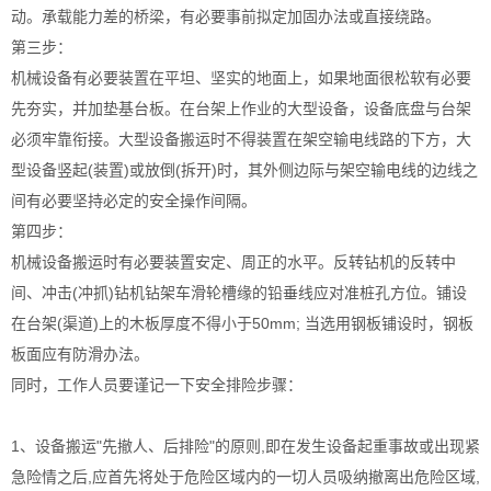
动。承载能力差的桥梁，有必要事前拟定加固办法或直接绕路。
第三步：
机械设备有必要装置在平坦、坚实的地面上，如果地面很松软有必要
先夯实，并加垫基台板。在台架上作业的大型设备，设备底盘与台架
必须牢靠衔接。大型设备搬运时不得装置在架空输电线路的下方，大
型设备竖起(装置)或放倒(拆开)时，其外侧边际与架空输电线的边线之
间有必要坚持必定的安全操作间隔。
第四步：
机械设备搬运时有必要装置安定、周正的水平。反转钻机的反转中
间、冲击(冲抓)钻机钻架车滑轮槽缘的铅垂线应对准桩孔方位。铺设
在台架(渠道)上的木板厚度不得小于50mm; 当选用钢板铺设时，钢板
板面应有防滑办法。
同时，工作人员要谨记一下安全排险步骤：
1、设备搬运"先撤人、后排险"的原则,即在发生设备起重事故或出现紧
急险情之后,应首先将处于危险区域内的一切人员吸纳撤离出危险区域,