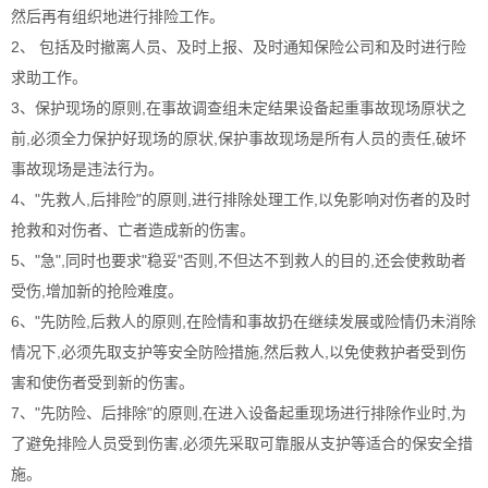
然后再有组织地进行排险工作。
2、 包括及时撤离人员、及时上报、及时通知保险公司和及时进行险
求助工作。
3、保护现场的原则,在事故调查组未定结果设备起重事故现场原状之
前,必须全力保护好现场的原状,保护事故现场是所有人员的责任,破坏
事故现场是违法行为。
4、"先救人,后排险"的原则,进行排除处理工作,以免影响对伤者的及时
抢救和对伤者、亡者造成新的伤害。
5、"急",同时也要求"稳妥"否则,不但达不到救人的目的,还会使救助者
受伤,增加新的抢险难度。
6、"先防险,后救人的原则,在险情和事故扔在继续发展或险情仍未消除
情况下,必须先取支护等安全防险措施,然后救人,以免使救护者受到伤
害和使伤者受到新的伤害。
7、"先防险、后排除"的原则,在进入设备起重现场进行排除作业时,为
了避免排险人员受到伤害,必须先采取可靠服从支护等适合的保安全措
施。