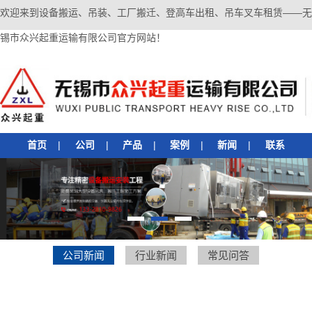
欢迎来到设备搬运、吊装、工厂搬迁、登高车出租、吊车叉车租赁——无
锡市众兴起重运输有限公司官方网站！
首页
|
公司
|
产品
|
案例
|
新闻
|
联系
1
2
3
公司新闻
行业新闻
常见问答