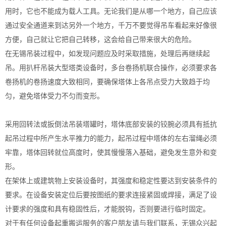
用时，它也不能成为载人工具。无论我们是从哪一个地方，自己应该
通过安全通道来到达另外一个地方，千万不要觉得吊车看起来好像很
方便，自己就让它把自己转移，这会给自己带来很大的危险。
在无锡吊装过程中，如发现问题应及时采取措施，处理后再继续起
吊。用扒杆吊装大型塔类设备时，多台卷扬机联合操作，必须要求各
卷扬机的卷扬速度大致相同，要确保塔体上各吊点受力大致趋于均
匀，避免塔体受力不匀而变形。
采用回转法或扳倒法吊装塔罐时，塔体底部安装的铰腕必须具有抵抗
起吊过程中所产生水平推力的能力，起吊过程中塔体的左右溜绳必须
牢靠，塔体回转就位高度时，使其慢慢落入基础，避免发生意外和变
形。
在架体上或建筑物上安装设备时，其强度和稳定性要达到安装条件的
要求。在设备安装定位后要按图纸的要求连接紧固或焊接，满足了设
计要求的强度和具有稳固性后，才能脱钩，否则要进行临时固定。
对于有任何设备起重搬运服务的客户朋友请与我们联系，无锡众兴起