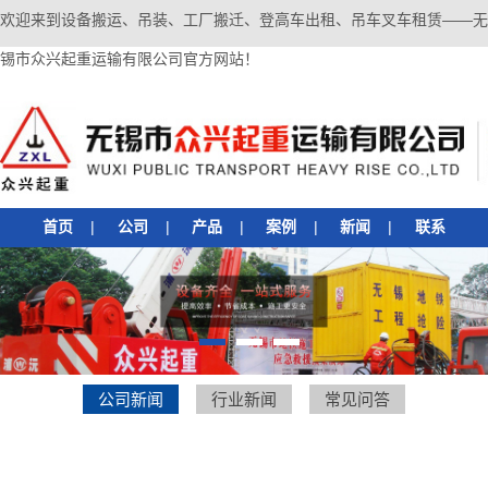
欢迎来到设备搬运、吊装、工厂搬迁、登高车出租、吊车叉车租赁——无
锡市众兴起重运输有限公司官方网站！
首页
|
公司
|
产品
|
案例
|
新闻
|
联系
1
2
3
公司新闻
行业新闻
常见问答