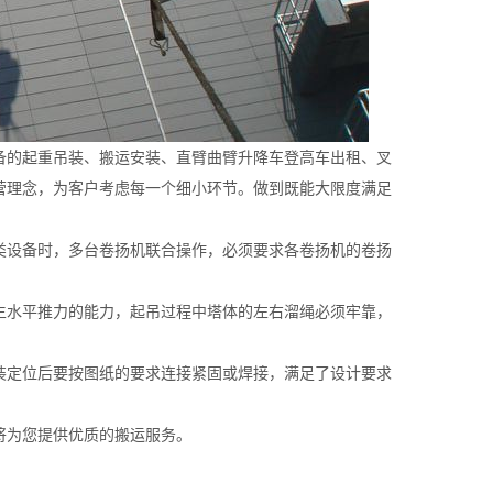
备的起重吊装、搬运安装、直臂曲臂升降车登高车出租、叉
营理念，为客户考虑每一个细小环节。做到既能大限度满足
类设备时，多台卷扬机联合操作，必须要求各卷扬机的卷扬
生水平推力的能力，起吊过程中塔体的左右溜绳必须牢靠，
装定位后要按图纸的要求连接紧固或焊接，满足了设计要求
将为您提供优质的搬运服务。