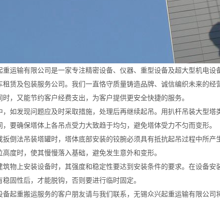
起重运输有限公司是一家专注精密设备、仪器、重型设备及超大型机电设
车租赁及包装服务公司。我们一直恪守质量铸造品牌、诚信编织未来的经
同时，又能节约客户经费支出，为客户提供更安全快捷的服务。
中，如发现问题应及时采取措施，处理后再继续起吊。用扒杆吊装大型塔
同，要确保塔体上各吊点受力大致趋于均匀，避免塔体受力不匀而变形。
或扳倒法吊装塔罐时，塔体底部安装的铰腕必须具有抵抗起吊过程中所产
位高度时，使其慢慢落入基础，避免发生意外和变形。
建筑物上安装设备时，其强度和稳定性要达到安装条件的要求。在设备安
有稳固性后，才能脱钩，否则要进行临时固定。
设备起重搬运服务的客户朋友请与我们联系，无锡众兴起重运输有限公司