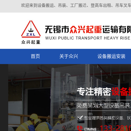
欢迎来到设备搬运、吊装、工厂搬迁、登高车出租、吊车叉
首页
关于众兴
设备搬运安装