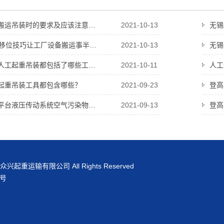
搬运吊装时的要求及应该注意…
2021-10-13
无锡
运移位技巧让工厂设备搬运事半…
2021-10-13
无锡
人工起重吊装都包括了哪些工…
2021-10-11
人工
起重吊装工具都包含哪些？
2021-09-23
登高
平台液压传动系统空气污染物…
2021-09-13
登高
众兴起重运输有限公司 All Rights Reserved
号