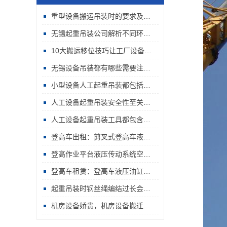
重型设备搬运吊装时的要求及…
无锡起重吊装公司解析不同环…
10大搬运移位技巧让工厂设备…
无锡设备吊装都有哪些需要注…
小型设备人工起重吊装都包括…
人工设备起重吊装安全性至关…
人工设备起重吊装工具都包含…
登高车出租：剪叉式登高车液…
登高作业平台液压传动系统空…
登高车租赁：登高车液压油缸…
起重吊装时钢丝绳编结过长会…
机房设备娇贵，机房设备搬迁…