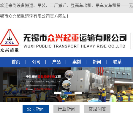
欢迎来到设备搬运、吊装、工厂搬迁、登高车出租、吊车叉车租赁——无
锡市众兴起重运输有限公司官方网站！
首页
|
公司
|
产品
|
案例
|
新闻
|
联系
1
2
3
公司新闻
行业新闻
常见问答