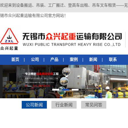
欢迎来到设备搬运、吊装、工厂搬迁、登高车出租、吊车叉车租赁——无
锡市众兴起重运输有限公司官方网站！
首页
|
公司
|
产品
|
案例
|
新闻
|
联系
1
2
3
公司新闻
行业新闻
常见问答