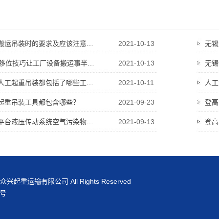
搬运吊装时的要求及应该注意…
2021-10-13
无锡
运移位技巧让工厂设备搬运事半…
2021-10-13
无锡
人工起重吊装都包括了哪些工…
2021-10-11
人工
起重吊装工具都包含哪些？
2021-09-23
登高
平台液压传动系统空气污染物…
2021-09-13
登高
众兴起重运输有限公司 All Rights Reserved
号