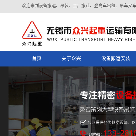
欢迎来到设备搬运、吊装、工厂搬迁、登高车出租、吊车叉
首页
关于众兴
设备搬运安装