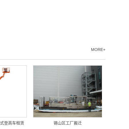
MORE+
锡山区工厂搬迁
惠
登高车租赁