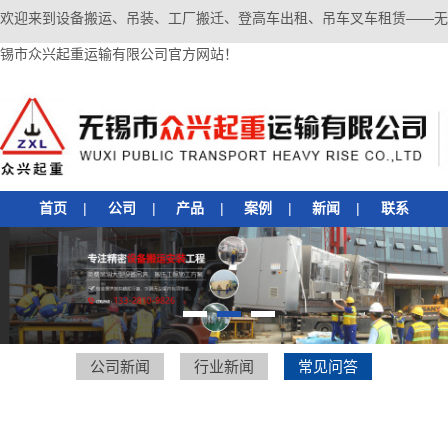
欢迎来到设备搬运、吊装、工厂搬迁、登高车出租、吊车叉车租赁——无
锡市众兴起重运输有限公司官方网站！
首页
|
公司
|
产品
|
案例
|
新闻
|
联系
1
2
3
公司新闻
行业新闻
常见问答