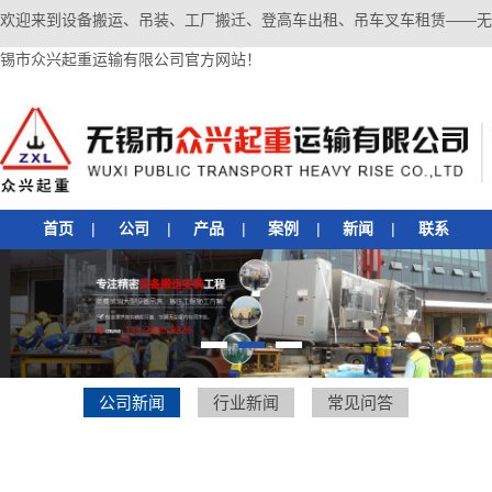
欢迎来到设备搬运、吊装、工厂搬迁、登高车出租、吊车叉车租赁——无
锡市众兴起重运输有限公司官方网站！
首页
|
公司
|
产品
|
案例
|
新闻
|
联系
1
2
3
公司新闻
行业新闻
常见问答