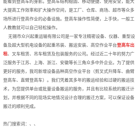
能看到登高车的身影。登高车结构稳固、移动便捷、使用安全，能大
大提高工作效率和扩大操作空间，是工厂、仓库、商场、超市等众多
场所进行登高作业的必备设施。登高车操作性简便，上手快，一般工
人教教就可以自己轻松操作。
无锡市众兴起重运输有限公司是一家专注精密设备、仪器、重型设
备及超大型机电设备的起重吊装、搬运安装、高空作业平台
登高车出
租
、叉车租赁、吊车租赁及包装服务的公司。经过近二十年的努力广
泛服务于江苏、上海、浙江、安徽等长三角众多中外企业。为了提供
更好的服务，我司新增设备品种高空作业平台（剪叉式升降车、曲臂
登高车、直臂登高车）。我们凭着其多年的搬运经验和过硬的搬运技
术，为您提供单台或批量设备搬运的服务，并且有比较系统的搬迁计
划，并根据不同的现场实地情况设计合理的搬迁方案，可以保证设备
搬迁的顺利完成。
热门搜索词：
、、