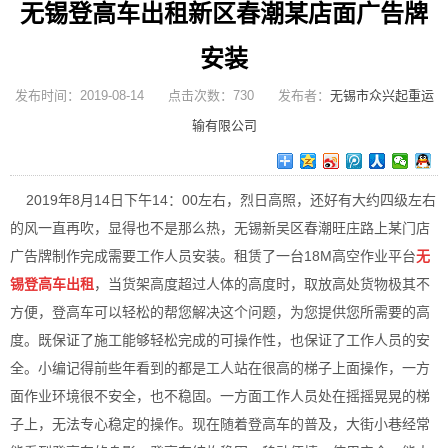
无锡登高车出租新区春潮某店面广告牌
安装
发布时间：2019-08-14 点击次数：730 发布者：
无锡市众兴起重运
输有限公司
2019年8月14日下午14：00左右，烈日高照，还好有大约四级左右
的风一直再吹，显得也不是那么热，无锡新吴区春潮旺庄路上某门店
广告牌制作完成需要工作人员安装。租赁了一台18M高空作业平台
无
锡登高车出租
，当货架高度超过人体的高度时，取放高处货物极其不
方便，登高车可以轻松的帮您解决这个问题，为您提供您所需要的高
度。既保证了施工能够轻松完成的可操作性，也保证了工作人员的安
全。小编记得前些年看到的都是工人站在很高的梯子上面操作，一方
面作业环境很不安全，也不稳固。一方面工作人员处在摇摇晃晃的梯
子上，无法专心稳定的操作。现在随着登高车的普及，大街小巷经常