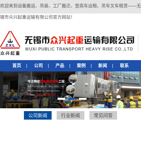
欢迎来到设备搬运、吊装、工厂搬迁、登高车出租、吊车叉车租赁——无
锡市众兴起重运输有限公司官方网站！
首页
|
公司
|
产品
|
案例
|
新闻
|
联系
1
2
3
公司新闻
行业新闻
常见问答